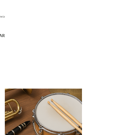
peia
AR