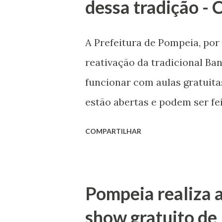
dessa tradição - 
A Prefeitura de Pompeia, por
reativação da tradicional Ba
funcionar com aulas gratuita
estão abertas e podem ser fei
Prefeitura. O projeto visa res
COMPARTILHAR
banda, além de oferecer form
jovens e adultos do municípi
quanto pessoas que já tenha
Pompeia realiza 
sopro, percussão e demais c
show gratuito de 
atividades serão conduzidas 