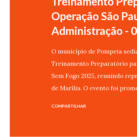
Treinamento Prep
Operação São Pau
Administração - 
O município de Pompeia sedia,
Treinamento Preparatório pa
Sem Fogo 2025, reunindo repr
de Marília. O evento foi pro
Proteção e Defesa Civil (CEP
COMPARTILHAR
do Comitê Executivo da Oper
de capacitar equipes municip
a incêndios em áreas de cobe