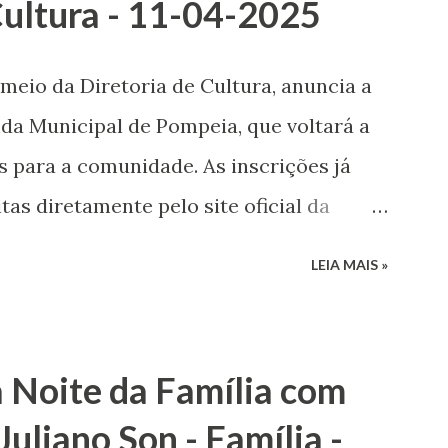
Cultura - 11-04-2025
 meio da Diretoria de Cultura, anuncia a
nda Municipal de Pompeia, que voltará a
s para a comunidade. As inscrições já
tas diretamente pelo site oficial da
gatar a história e o valor cultural da
LEIA MAIS »
ação musical a crianças, adolescentes,
o. Podem participar tanto iniciantes
m experiência com instrumentos de
a Noite da Família com
omponentes de banda marcial. As
Juliano Son - Família -
por profissionais capacitados, com foco