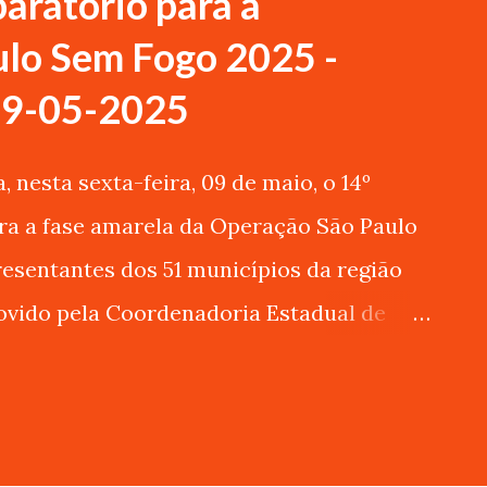
aratório para a
lo Sem Fogo 2025 -
09-05-2025
 nesta sexta-feira, 09 de maio, o 14º
ra a fase amarela da Operação São Paulo
esentantes dos 51 municípios da região
movido pela Coordenadoria Estadual de
DEC/SP) em parceria com os integrantes
ação São Paulo Sem Fogo, com o objetivo
ais para atuarem na prevenção e resposta
rtura vegetal, especialmente no período