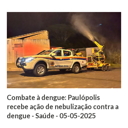
Municipal da Família, Primeira Infância e Juventude, com
apoio da Prefeitura de Pompeia, e neste ano conta com
atividades para envolver toda a comunidade, como encontro
com os pais, dinâmicas para crianças e a Caminhada da
Família, que também acontece no dia 16 de maio pela manhã.
“Queremos reunir pais, mães, filhos, avós, jovens e todos
que acreditam na importância de fortalecer os laços
familiares. Será uma noite para celebrar juntos, com música,
alegria e muita emoção”, destacam os organizadores. A
entrada é gratuita e a expectativa é receber centenas de
famílias de Pompeia e região. O Recinto Mário Zaparo...
Combate à dengue: Paulópolis
recebe ação de nebulização contra a
dengue - Saúde - 05-05-2025