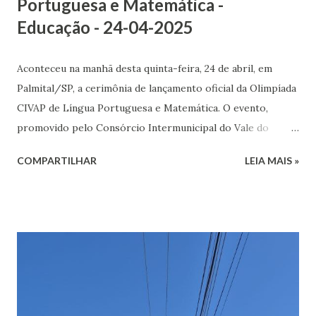
Portuguesa e Matemática -
Educação - 24-04-2025
Aconteceu na manhã desta quinta-feira, 24 de abril, em
Palmital/SP, a cerimônia de lançamento oficial da Olimpíada
CIVAP de Língua Portuguesa e Matemática. O evento,
promovido pelo Consórcio Intermunicipal do Vale do
Paranapanema (CIVAP), reuniu gestores, professores e
COMPARTILHAR
LEIA MAIS »
prefeitos dos municípios consorciados, consolidando um
movimento regional em prol da valorização da educação e
do desempenho dos estudantes da rede pública. O
município de Pompeia está entre os participantes e irá
concorrer com os alunos dos 5º anos do Ensino
Fundamental I, reforçando seu compromisso com o
estímulo ao aprendizado e à melhoria dos indicadores
educacionais. Representando a Secretaria Municipal de