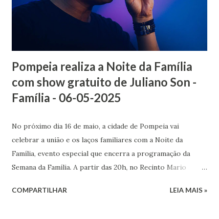
Baracat 20 de maio Jardim América I e II, Odilon Martins
Cruz, Olmira Pereira de Carvalho, Provence I e II, Núcleo
JK, Vila de Novo Cravinhos 21 de maio Jardim Primavera,
Fl...
Pompeia realiza a Noite da Família
com show gratuito de Juliano Son -
Família - 06-05-2025
No próximo dia 16 de maio, a cidade de Pompeia vai
celebrar a união e os laços familiares com a Noite da
Família, evento especial que encerra a programação da
Semana da Família. A partir das 20h, no Recinto Mario
Zaparolli, será realizado um grande show gratuito com
COMPARTILHAR
LEIA MAIS »
Juliano Son, cantor e compositor renomado da música
nacional. A Semana da Família é promovida pela Secretaria