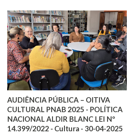
Municipal de Ciência e Inovação, Tiago Goulart, estiveram
no evento para prestigiar as inovações do setor e
fortalecer o relacionamento com as indústrias pompeianas
presentes na feira. A participação dos secretários reforça
o compromisso da administração municipal em apoiar o
desenvolvimento econômico da cidade e valorizar as
empresas locais que se destacam nacional e
internacionalmente no setor agrícola. “A presença da
Prefeitura na Agrishow é uma forma de reconhecer e
apoiar o trabalho das nossas indústrias, que são orgulho de
Pompeia e fundamentais para a geraç...
AUDIÊNCIA PÚBLICA – OITIVA
CULTURAL PNAB 2025 - POLÍTICA
NACIONAL ALDIR BLANC LEI Nº
14.399/2022 - Cultura - 30-04-2025