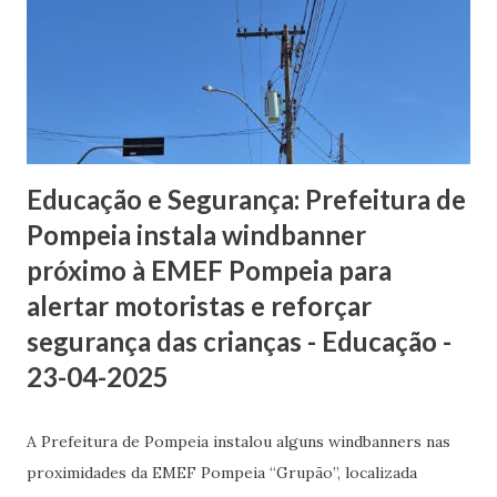
Educação e Cultura, estiveram presentes na cerimônia
Claudine da Rocha Pinheiro Bezerra e Márcia Vinholo, que
acompanham de perto a preparação dos estudantes e o
alinhamento técnico do município com as diretrizes da
olimpíada. Além da participação direta com os alunos,
Pompeia também integra a comissão técni...
Educação e Segurança: Prefeitura de
Pompeia instala windbanner
próximo à EMEF Pompeia para
alertar motoristas e reforçar
segurança das crianças - Educação -
23-04-2025
A Prefeitura de Pompeia instalou alguns windbanners nas
proximidades da EMEF Pompeia “Grupão”, localizada