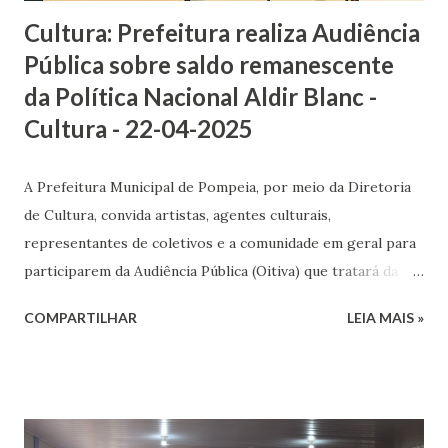
Cultura: Prefeitura realiza Audiência
Pública sobre saldo remanescente
da Política Nacional Aldir Blanc -
Cultura - 22-04-2025
A Prefeitura Municipal de Pompeia, por meio da Diretoria
de Cultura, convida artistas, agentes culturais,
representantes de coletivos e a comunidade em geral para
participarem da Audiência Pública (Oitiva) que tratará da
utilização do saldo remanescente da Política Nacional Aldir
COMPARTILHAR
LEIA MAIS »
Blanc (PNAB 2024). O encontro será realizado na próxima
sexta-feira, dia 25 de abril, às 9h, na Biblioteca Municipal.
Durante a audiência, será apresentada a proposta de
intervenções urbanas com grafite em espaços públicos da
cidade. Também haverá esclarecimentos sobre o uso do