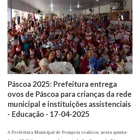
saldo remanescente da PNAB 2024, além de um momento
dedicado à escuta da comunidade e do setor cultural. As
contribuições registradas servirão de base para a
elaboração de um futuro edital. A participação popular é
essencial para garantir a transparência e promover a
construção coletiva das políticas culturais do município.
Arquivo PDF. Fonte / Foto: Prefeitura Municipal de
Pompeia
Páscoa 2025: Prefeitura entrega
ovos de Páscoa para crianças da rede
municipal e instituições assistenciais
- Educação - 17-04-2025
A Prefeitura Municipal de Pompeia realizou, nesta quinta-