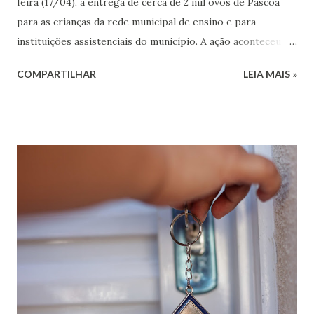
feira (17/04), a entrega de cerca de 2 mil ovos de Páscoa
para as crianças da rede municipal de ensino e para
instituições assistenciais do município. A ação aconteceu
antes do feriado, com o objetivo de celebrar a Páscoa de
COMPARTILHAR
LEIA MAIS »
forma especial, levando alegria e carinho para a
comunidade. Foram contempladas todas as crianças
matriculadas nas escolas de Educação Infantil e Ensino
Fundamental da rede municipal, além dos alunos atendidos
pela APAE. Também receberam os chocolates os
moradores do Lar dos Idosos, os frequentadores do
Centro Dia do Idoso e os pacientes assistidos pelo CAPS
(Centro de Atenção Psicossocial). A iniciativa foi
coordenada pelas secretarias de Educação, Assistência
Social e Saúde, com apoio das equipes das unidades
escolares e das instituições beneficiadas. A entrega dos
ovos de chocolate proporcionou momentos de emoção e