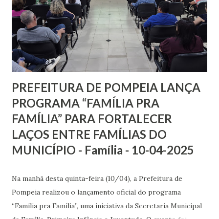
Para o prefeito Diogo Ceschim, a retomada da Banda
Municipal representa mais um passo na valorização da
cultura e na oferta de oportunidades para a população.
“Queremos resgatar essa tradição tão importante para
Pompeia, promovendo o acesso à arte, à m...
PREFEITURA DE POMPEIA LANÇA
PROGRAMA “FAMÍLIA PRA
FAMÍLIA” PARA FORTALECER
LAÇOS ENTRE FAMÍLIAS DO
MUNICÍPIO - Família - 10-04-2025
Na manhã desta quinta-feira (10/04), a Prefeitura de
Pompeia realizou o lançamento oficial do programa
“Família pra Família”, uma iniciativa da Secretaria Municipal