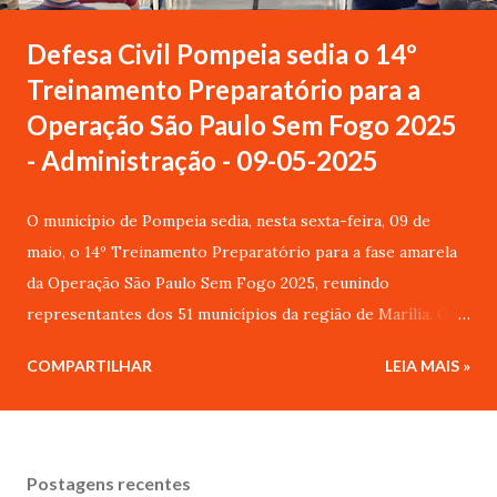
Defesa Civil Pompeia sedia o 14º
Treinamento Preparatório para a
Operação São Paulo Sem Fogo 2025
- Administração - 09-05-2025
O município de Pompeia sedia, nesta sexta-feira, 09 de
maio, o 14º Treinamento Preparatório para a fase amarela
da Operação São Paulo Sem Fogo 2025, reunindo
representantes dos 51 municípios da região de Marília. O
evento foi promovido pela Coordenadoria Estadual de
COMPARTILHAR
LEIA MAIS »
Proteção e Defesa Civil (CEPDEC/SP) em parceria com os
integrantes do Comitê Executivo da Operação São Paulo
Sem Fogo, com o objetivo de capacitar equipes municipais
para atuarem na prevenção e resposta a incêndios em áreas
Postagens recentes