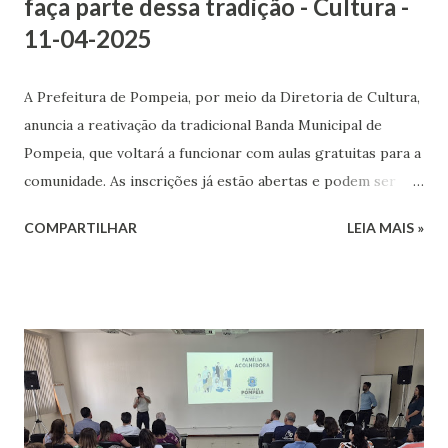
faça parte dessa tradição - Cultura -
11-04-2025
A Prefeitura de Pompeia, por meio da Diretoria de Cultura,
anuncia a reativação da tradicional Banda Municipal de
Pompeia, que voltará a funcionar com aulas gratuitas para a
comunidade. As inscrições já estão abertas e podem ser
feitas diretamente pelo site oficial da Prefeitura. O projeto
COMPARTILHAR
LEIA MAIS »
visa resgatar a história e o valor cultural da banda, além de
oferecer formação musical a crianças, adolescentes, jovens
e adultos do município. Podem participar tanto iniciantes
quanto pessoas que já tenham experiência com
instrumentos de sopro, percussão e demais componentes
de banda marcial. As atividades serão conduzidas por
profissionais capacitados, com foco na formação técnica e
no fortalecimento dos vínculos culturais e sociais da cidade.