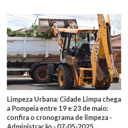
de cobertura vegetal, especialmente no período de
estiagem. Entre os temas abordados estão a legislação
pertinente, ações preventivas em áreas públicas e rurais,
acionamento de aeronaves, planos de contingência,
impactos da estiagem na saúde e o sistema de comando em
emergências. O evento contou com a presença dos
coordenadores estaduais da Defesa Civil, Capitão PM Caio
Veneziani, Sargento Alessandra e Soldado Hudson, do
secretário municipal de administração e governo, Claudirlei
Santiago Domingues e...
Limpeza Urbana: Cidade Limpa chega
a Pompeia entre 19 e 23 de maio:
confira o cronograma de limpeza -
Administração - 07-05-2025