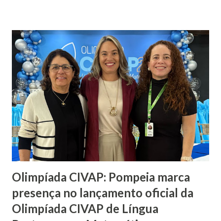
transmissor da dengue, zika e chikungunya. Durante os dias
de execução, equipes da Prefeitura percorrerão os bairros
realizando o recolhimento de entulhos, galhos e materiais
inservíveis descartados corretamente pelos moradores. É
fundamental que a população colabore, colocando os
resíduos na calçada com antecedência à data programada
para seu bairro. Confira o cronograma completo: 26 e 28 de
abril América II Tufic Baracat Jardim das Acácias Octávio
Lacombe Jardim das Cerejeiras Jardim José Januário 29, 30
de abril e 02 de maio Jardim Primavera Flândria Portal dos
Pássaros 05 e 06 de maio Bora...
Olimpíada CIVAP: Pompeia marca
presença no lançamento oficial da
Olimpíada CIVAP de Língua