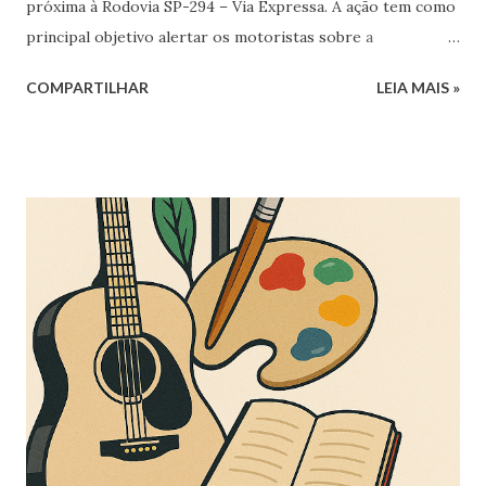
próxima à Rodovia SP-294 – Via Expressa. A ação tem como
principal objetivo alertar os motoristas sobre a
necessidade de reduzir a velocidade ao cruzar o trecho,
COMPARTILHAR
LEIA MAIS »
por onde passam diariamente centenas de crianças. Com
uma mensagem clara e direta — “Atenção! Escola” — o
material visa aumentar a conscientização dos condutores e
reforçar a segurança no entorno escolar, especialmente
nos horários de entrada e saída das aulas. Segundo o
prefeito Diogo Ceschim, a iniciativa faz parte de um
conjunto de medidas preventivas voltadas à segurança no
trânsito, com atenção especial às áreas escolares. “Garantir
a segurança dos nossos alunos é prioridade. Essa é uma
forma simples, mas importante, de chamar a atenção de
quem passa pela rodovia e lembrar que ali há crianças
atravessando todos os dias”, destacou. Fonte / Foto:
Divulgação - Prefeitura Municipal de Pompeia