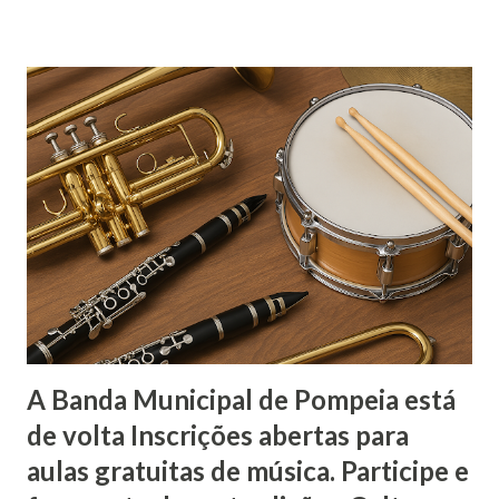
Governo do Estado que visa promover melhorias urbanas e
de infraestrutura em diversas cidades paulistas. Com o
convênio assinado, Pompeia será contemplada com obras
de asfaltamento ecológico e implantação de faixas de
pedestres elevadas no bairro Jardim José Januário. A
solenidade também contou com a presença de Walter
Ihoshi, diretor regional da Secretaria de Relações
Institucionais do Estado, que acompanha de perto as
parcerias entre os municípios e o governo estadual. Além
da assinatura do convênio, o prefeito Diogo Ceschim
aproveitou a ocasião para reiterar junto à equipe técnica
do Gove...
A Banda Municipal de Pompeia está
de volta Inscrições abertas para
aulas gratuitas de música. Participe e