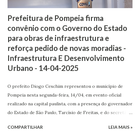
muitos sorrisos, reforçando os valores de solidariedade,
cuidado e partilha que marcam a...
Prefeitura de Pompeia firma
convênio com o Governo do Estado
para obras de infraestrutura e
reforça pedido de novas moradias -
Infraestrutura E Desenvolvimento
Urbano - 14-04-2025
O prefeito Diogo Ceschim representou o município de
Pompeia nesta segunda-feira, 14/04, em evento oficial
realizado na capital paulista, com a presença do governador
do Estado de São Paulo, Tarcísio de Freitas, e do secretário
estadual de Habitação e Desenvolvimento Urbano, Marcelo
COMPARTILHAR
LEIA MAIS »
Branco. Durante a cerimônia, foi celebrado o convênio do
município com o Programa Bairro Paulista, iniciativa do