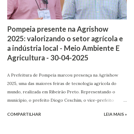
pelo Aedes aegypti e pede a colaboração de toda a
população na eliminação de criadouros, como recipientes
com água para...
Pompeia presente na Agrishow
2025: valorizando o setor agrícola e
a indústria local - Meio Ambiente E
Agricultura - 30-04-2025
A Prefeitura de Pompeia marcou presença na Agrishow
2025, uma das maiores feiras de tecnologia agrícola do
mundo, realizada em Ribeirão Preto. Representando o
município, o prefeito Diogo Ceschim, o vice-prefeito
Carlos Rogério Barbosa, o Secretário Municipal de
COMPARTILHAR
LEIA MAIS »
Administração e Governo, Claudirlei Santiago Domingues, e
o Secretário Municipal de Agricultura, Abastecimento e
Meio Ambiente, Fernando Boschi Martins, o Secretário