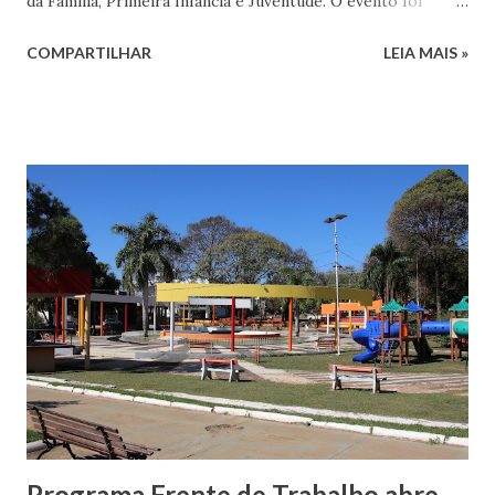
da Família, Primeira Infância e Juventude. O evento foi
realizado no Instituto de Desenvolvimento Familiar (IDF) e
COMPARTILHAR
LEIA MAIS »
contou com a presença de autoridades locais,
representantes da sociedade civil e profissionais das áreas
de assistência social, saúde e educação. O programa tem
como proposta criar uma rede de famílias voluntárias
dispostas a apoiar outras famílias do município,
promovendo o fortalecimento de vínculos afetivos por
meio da escuta, amizade, troca de experiências e apoio
emocional. Trata-se de um serviço complementar às ações
já desenvolvidas pelas políticas públicas nas áreas de
assistência social, saúde e educação. A iniciativa visa ampliar
a rede de cuidado e proteção, contribuindo para a
prevenção de situações de vulnerabilidade social e para o
fortalecimento da convivência familiar e comunitária.
“Família...
Programa Frente de Trabalho abre