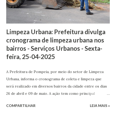
cultura@pompeia.sp.gov.br Diretora de Cultura: Lilian
Ferreira Lopes Foto / Fonte: Divulgação - Prefeitura
Municipal de Pompeia
Limpeza Urbana: Prefeitura divulga
cronograma de limpeza urbana nos
bairros - Serviços Urbanos - Sexta-
feira, 25-04-2025
A Prefeitura de Pompeia, por meio do setor de Limpeza
Urbana, informa o cronograma de coleta e limpeza que
será realizado em diversos bairros da cidade entre os dias
26 de abril e 09 de maio. A ação tem como principal
objetivo promover a manutenção da limpeza dos bairros,
COMPARTILHAR
LEIA MAIS »
colaborar com o bem-estar dos moradores e auxiliar na
prevenção de criadouros do mosquito Aedes aegypti,