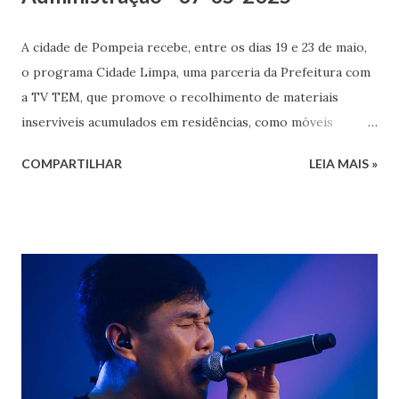
A cidade de Pompeia recebe, entre os dias 19 e 23 de maio,
o programa Cidade Limpa, uma parceria da Prefeitura com
a TV TEM, que promove o recolhimento de materiais
inservíveis acumulados em residências, como móveis
velhos, colchões, e outros objetos que não têm mais
COMPARTILHAR
LEIA MAIS »
utilidade. O objetivo do programa é contribuir para a
limpeza urbana, evitar a proliferação de criadouros do
mosquito Aedes aegypti (transmissor da dengue,
chikungunya e zika) e promover a preservação do meio
ambiente. A Prefeitura orienta os moradores a colocarem
os materiais em frente às casas sempre no dia anterior à
passagem do caminhão pelo bairro, para garantir que tudo
seja recolhido no momento correto. Confira o cronograma
completo: 19 de maio Jardim José Januário, Jardim das
Cerejeiras, Octávio Lacombe, Jardim das Acácias, Tufic