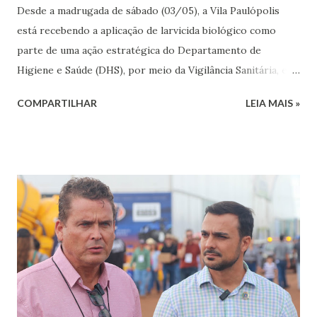
Desde a madrugada de sábado (03/05), a Vila Paulópolis
está recebendo a aplicação de larvicida biológico como
parte de uma ação estratégica do Departamento de
Higiene e Saúde (DHS), por meio da Vigilância Sanitária, em
parceria com a Defesa Civil de Pompeia. O trabalho foca
COMPARTILHAR
LEIA MAIS »
especialmente nos bairros com aumento de casos de
transmissão do mosquito Aedes aegypti, transmissor da
dengue, zika e chikungunya. Diferente do inseticida, que
elimina apenas o mosquito adulto, o larvicida biológico atua
diretamente nas larvas, interrompendo seu ciclo de
desenvolvimento e evitando que atinjam a fase adulta. A
ação conta com equipamentos da empresa Jacto e utiliza o
produto VectoBac, fornecido pela empresa Sumitomo,
100% biológico e seguro para o meio ambiente. O
município reforça que essa iniciativa é parte de um esforço
coletivo para conter o avanço das doenças transmitidas