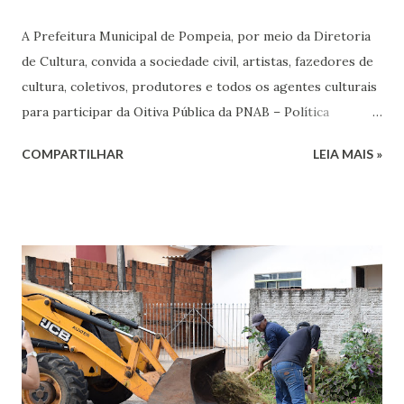
A Prefeitura Municipal de Pompeia, por meio da Diretoria
de Cultura, convida a sociedade civil, artistas, fazedores de
cultura, coletivos, produtores e todos os agentes culturais
para participar da Oitiva Pública da PNAB – Política
Nacional Aldir Blanc de Fomento à Cultura – Lei nº
COMPARTILHAR
LEIA MAIS »
14.399/2022. Data: 08/05/2025 Horário: 18h30 Local:
Biblioteca Municipal Monteiro Lobato, Rua João da Costa
Vieira, 572. Centro O objetivo da oitiva é colher sugestões,
ouvir demandas e garantir a participação da comunidade
cultural na construção das diretrizes para a execução dos
recursos da PNAB 2025, promovendo a transparência,
escuta ativa e inclusão democrática no planejamento das
políticas públicas culturais de nosso município. Participe,
dê sua contribuição e ajude a construir a política cultural da
Cidade de Pompeia. Para mais informações: 14 99606-1668